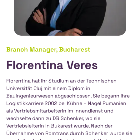
Der Hafen von Constanta ist der größte
Hafen Rumäniens und ein wichtiges Tor für
den inter­nationalen Handel. Er liegt am
Schwarzen Meer und ist einer der
wichtigsten Häfen in Südost­europa.
Branch Manager, Bucharest
Die Anbindung des Hafens an diese Korridore
Florentina Veres
ermöglicht einen reibungs­losen
Güterverkehr, der Rumänien mit den
Florentina hat ihr Studium an der Technischen
wichtigsten europäischen Handels­routen
Universität Cluj mit einem Diplom in
verbindet und eine effiziente regionale
Bauingenieurwesen abgeschlossen. Sie begann ihre
Logistik ermöglicht.
Logistikkarriere 2002 bei Kühne + Nagel Rumänien
als Vertriebsmitarbeiterin im Innendienst und
Durch die Häfen an der Adria und auf dem
wechselte dann zu DB Schenker, wo sie
europä­ischen Nord­kontinent ist auch der
Vertriebsleiterin in Bukarest wurde. Nach der
Übernahme von Romtrans durch Schenker wurde sie
westliche Teil Rumäniens gut angebunden.