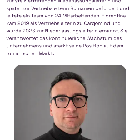
zur stellvertretenden Niederlassungsleiterin und
später zur Vertriebsleiterin Rumänien befördert und
Der Hafen von Constanta verfügt über zwei
leitete ein Team von 24 Mitarbeitenden. Florentina
große Container­terminals, daher werden die
kam 2019 als Vertriebsleiterin zu Cargomind und
Inland­terminals nur selten genutzt.
wurde 2023 zur Niederlassungsleiterin ernannt. Sie
verantwortet das kontinuierliche Wachstum des
Unternehmens und stärkt seine Position auf dem
rumänischen Markt.