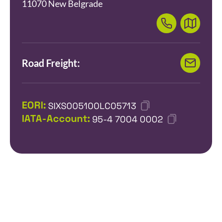
11070 New Belgrade
Road Freight:
EORI:
SIXS005100LC05713
IATA-Account:
95-4 7004 0002