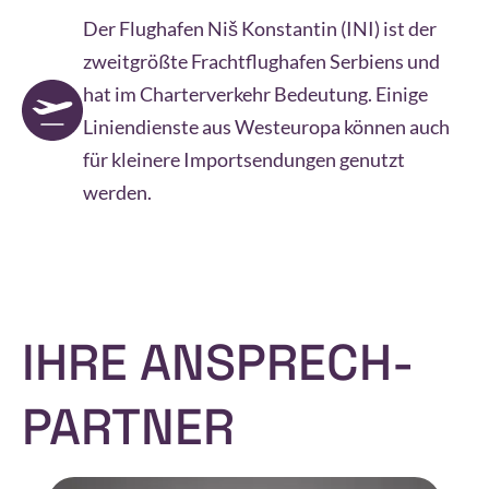
Der Flughafen Niš Konstantin (INI) ist der
zweitgrößte Fracht­flughafen Serbiens und
hat im Charter­verkehr Bedeutung. Einige
Liniendienste aus Westeuropa können auch
für kleinere Importsendungen genutzt
werden.
Kontaktieren Sie uns für
Kontaktieren Sie uns für
Kontaktieren Sie uns für
Ihre Seefracht-Anfragen
Ihre Landverkehr-
Ihre Lager­logistik-
Anfragen
Anforderungen
IHRE ANSPRECH­
Unser Lager in Belgrad bietet sichere und
PARTNER
Häfen anzeigen
skalierbare Lagermöglichkeiten mit modernster
Container Terminals anzeigen
Warehouse-Management-System (WMS)-