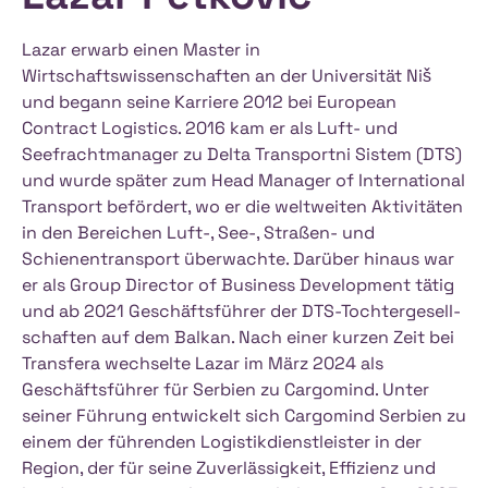
effizientes Waren­management
Lazar erwarb einen Master in
Koper bietet eine Alternative zu Rijeka und
Wirtschaftswissenschaften an der Universität Niš
verfügt ebenfalls über eine zuverlässige
und begann seine Karriere 2012 bei European
Schienen­infrastruktur, die den Zugang zu den
Unsere Straßentransportabteilung in Belgrad
Contract Logistics. 2016 kam er als Luft- und
mittel­europäischen Märkten einschließlich
profitiert von der strategisch günstigen Lage
Seefrachtmanager zu Delta Transportni Sistem (DTS)
und wurde später zum Head Manager of International
Serbiens erleichtert.
Serbiens zwischen Ost und West. Von hier aus
Transport befördert, wo er die weltweiten Aktivitäten
erreichen Transporte schnell und zuverlässig
in den Bereichen Luft-, See-, Straßen- und
Thessaloniki (Griechenland) und Bar
Nordmazedonien, Albanien, Montenegro und
Schienentransport überwachte. Darüber hinaus war
(Montenegro) sind weitere Zugangs­punkte.
weitere Teile des Balkans.
er als Group Director of Business Development tätig
Thessaloniki ist über die Schiene mit Niš im
und ab 2021 Geschäftsführer der DTS-Tochter­gesell­
Süden Serbiens verbunden, während Bar in
schaften auf dem Balkan. Nach einer kurzen Zeit bei
FTL (Full Truck Load) und LTL (Less than Truck
Transfera wechselte Lazar im März 2024 als
der Regel über die Straße erreicht wird.
Load), Stückgut- und Expressverkehre
Geschäftsführer für Serbien zu Cargomind. Unter
seiner Führung entwickelt sich Cargomind Serbien zu
Trotz der Binnenlage Serbiens bieten wir
Standard-, Kühl- und Spezialfahrzeuge für
einem der führenden Logistik­dienstleister in der
nahtlose multimodale Lösungen, die Luft-,
Region, der für seine Zuverlässigkeit, Effizienz und
Allgemeingut, temperaturgeführte Waren,