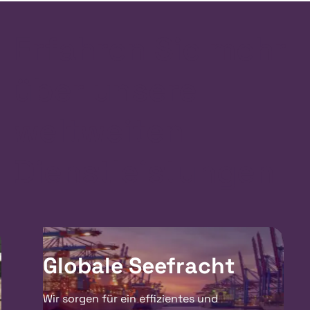
Erfahren Sie mehr
über unsere
weltweiten
Dienst­leistungen
Globale Seefracht
Wir sorgen für ein effizientes und