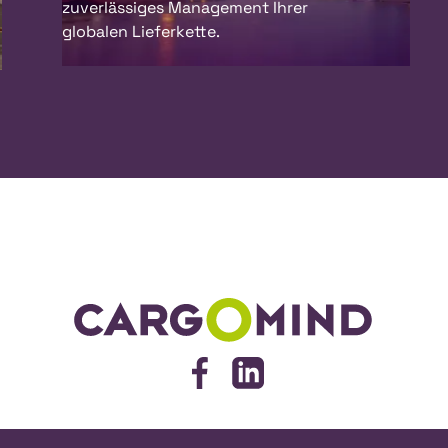
zuverlässiges Management Ihrer
globalen Lieferkette.
Cargomind
Facebook
LinkedIn