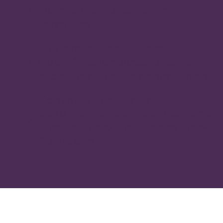
Fahr­zeugen und Liefer­
terminen
Sicher­stellung unserer
Qualitäts­standards und Be­
arbeitung von Reklamationen
Kontrolle von Liefer­
dokumenten sowie allgemeine
Dispositions- und Backoffice-
Aufgaben