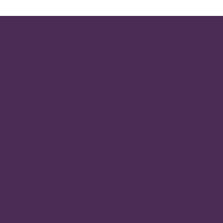
WAS WIR DIR
BIETEN:
Abwechslungsr­eiche und
verant­wortung­svolle Tätigkeit
mit viel Eigen­ver­antwortung
Kollegiales Arbeits­umfeld mit
flachen Hierarchien und
kurzen Ent­scheidungs­wegen