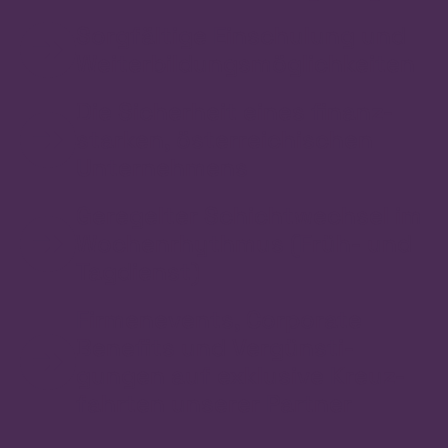
Sorgfältige Einschulung und
Weiter­bildungs­möglichkeiten
Die Sicherheit eines finanz­
starken, öster­reichischen
Unternehmens
Geregelter Schicht­wechsel im
Wochen­rhythmus (Früh- und
Tagdienst)
Firmenevents, Corporate
Benefits und Vergün­sti­
gungen auf exklusive Kreuz­
fahrten unserer Partner