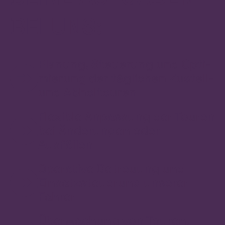
BEI UNS:
Planung, Steuerung und Opti­
mierung der täglichen Zustell-
und Abhol­touren
Flexible An­passung der Touren
bei Änderungen oder
Ausfällen
Operative Betreu­ung und
Einsatz­steuerung unserer
Fahrer
Über­wachung von Touren,